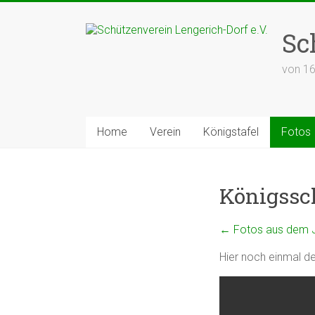
Zum
Inhalt
Sc
springen
von 1
Home
Verein
Königstafel
Fotos
Königssc
←
Fotos aus dem 
Hier noch einmal d