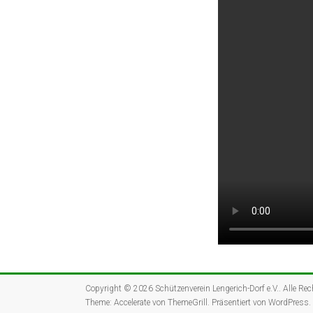
Copyright © 2026
Schützenverein Lengerich-Dorf e.V.
. Alle Re
Theme:
Accelerate
von ThemeGrill. Präsentiert von
WordPress
.