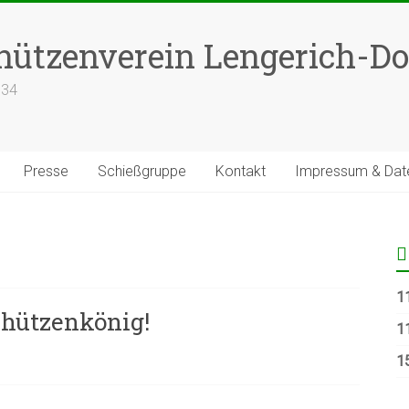
hützenverein Lengerich-Dor
634
Presse
Schießgruppe
Kontakt
Impressum & Date
11
chützenkönig!
11
1