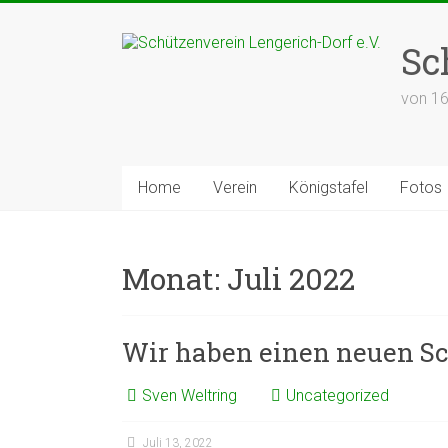
Zum
Inhalt
Sc
springen
von 1
Home
Verein
Königstafel
Fotos
Monat:
Juli 2022
Wir haben einen neuen S
Sven Weltring
Uncategorized
Juli 13, 2022