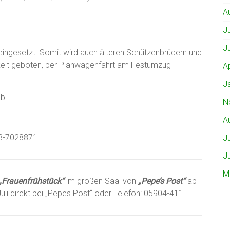
A
J
J
ingesetzt. Somit wird auch älteren Schützenbrüdern und
chkeit geboten, per Planwagenfahrt am Festumzug
A
J
b!
N
A
73-7028871
J
J
M
„Frauenfrühstück“
im großen Saal von
„Pepe’s
Post“
ab
Juli direkt bei „Pepes Post“ oder Telefon: 05904-411.