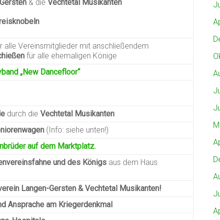
-Gersten
& die
Vechtetal Musikanten
J
reisknobeln
A
D
ür alle Vereinsmitglieder mit anschließendem
chießen
für alle ehemaligen Könige
O
tyband „New Dancefloor“
A
J
J
de
durch die
Vechtetal Musikanten
M
eniorenwagen
(Info: siehe unten!)
A
nbrüder auf dem Marktplatz.
D
envereinsfahne und des Königs
aus dem Haus
A
erein Langen-Gersten & Vechtetal Musikanten!
J
nd Ansprache am Kriegerdenkmal
A