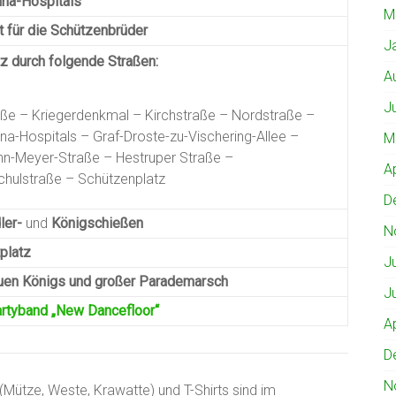
na-Hospitals
M
t für die Schützenbrüder
J
z durch folgende Straßen:
A
J
aße – Kriegerdenkmal – Kirchstraße – Nordstraße –
a-Hospitals – Graf-Droste-zu-Vischering-Allee –
M
nn-Meyer-Straße – Hestruper Straße –
A
hulstraße – Schützenplatz
D
dler-
und
Königschießen
N
platz
J
uen Königs
und
großer Parademarsch
J
artyband „New Dancefloor“
A
D
N
Mütze, Weste, Krawatte) und T-Shirts sind im