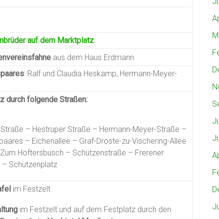
J
A
M
nbrüder auf dem Marktplatz
F
envereinsfahne
aus dem Haus Erdmann
D
spaares
: Ralf und Claudia Heskamp, Hermann-Meyer-
N
z durch folgende Straßen:
S
J
 Straße – Hestruper Straße – Hermann-Meyer-Straße –
J
aares – Eichenallee – Graf-Droste-zu-Vischering-Allee
 Zum Höftersbusch – Schützenstraße – Frerener
A
 – Schützenplatz
F
afel
im Festzelt
D
J
altung
im Festzelt und auf dem Festplatz durch den