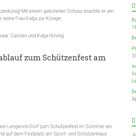
ützenkönig! Mit einem gekonnten Schuss brachte er am
 seine Frau Katja zur Königin.
B
1
aar: Carsten und Katja Höving
B
P
blauf zum Schützenfest am
2
I
S
L
B
Ap
rein Lengerich-Dorf zum Schützenfest im Sommer ein.
lt und auf dem Festplatz am Sport- und Schützenhaus.
J