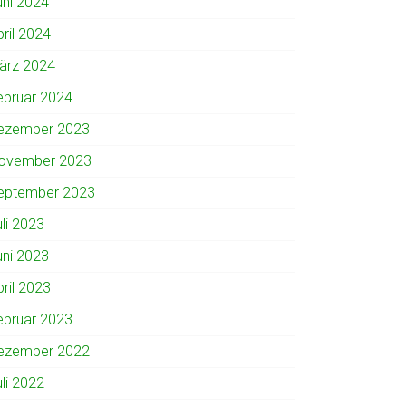
uni 2024
pril 2024
ärz 2024
ebruar 2024
ezember 2023
ovember 2023
eptember 2023
uli 2023
uni 2023
pril 2023
ebruar 2023
ezember 2022
uli 2022