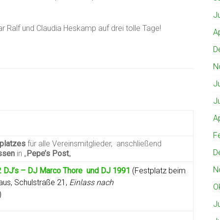
J
Ralf und Claudia Heskamp auf drei tolle Tage!
A
D
N
J
J
A
F
platzes
für alle Vereinsmitglieder, anschließend
D
ssen
in „
Pepe’s Post
„
N
 2 DJ’s – DJ Marco Thore und DJ 1991
(Festplatz beim
aus, Schulstraße 21,
Einlass nach
O
)
J