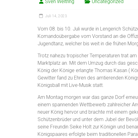
Sven Weltring
Uncategorized
Juli 14, 2023
Vom 08. bis 10. Juli wurde in Lengerich Schütze
Komandoübergabe vom Vorstand an die Offiz
Jugendtanz, welcher bis weit in die frühen Mo
Trotz nahezu tropischer Temperaturen trat a
Marktplatz an. Mit dem Umzug durch das gesch
König der Könige erlangte Thomas Kasan ( Kön
Gewitter fand zu Ehren des amtierenden Köni
Königsball mit Live-Musik statt.
Am Montag morgen war das ganze Dorf erneut 
einem spannenden Wettbewerb zahlreicher Anwä
neuer König hervor und brachte mit einem geko
Schützenbrüder und unter dem Jubel der Bevölk
seine Freundin Seike Holt zur Königin und ben
Königspaares erfolgte beim traditionellen Pa