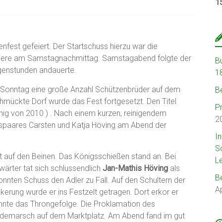
1
nfest gefeiert. Der Startschuss hierzu war die
iere am Samstagnachmittag. Samstagabend folgte der
B
rgenstunden andauerte.
1
m Sonntag eine große Anzahl Schützenbrüder auf dem
B
mückte Dorf wurde das Fest fortgesetzt. Den Titel
P
ig von 2010 ) . Nach einem kurzen, reinigendem
2
gspaares Carsten und Katja Höving am Abend der
I
S
auf den Beinen. Das Königsschießen stand an. Bei
L
rter tat sich schlussendlich
Jan-Mathis Höving
als
B
nnten Schuss den Adler zu Fall. Auf den Schultern der
Ap
erung wurde er ins Festzelt getragen. Dort erkor er
annte das Throngefolge. Die Proklamation des
rademarsch auf dem Marktplatz. Am Abend fand im gut