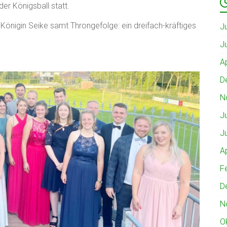
der Königsball statt.
Königin Seike samt Throngefolge: ein dreifach-kräftiges
J
J
A
D
N
J
J
A
F
D
N
O