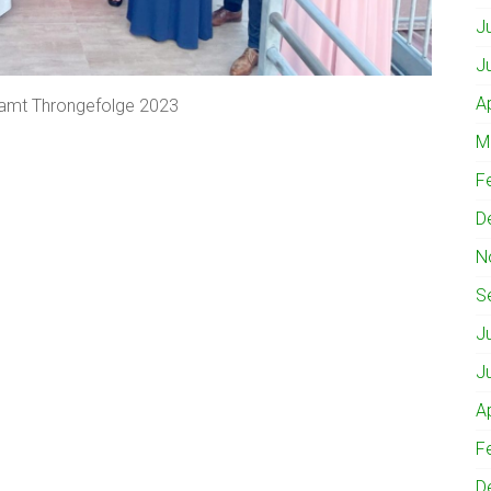
J
J
A
amt Throngefolge 2023
M
F
D
N
S
J
J
A
F
D