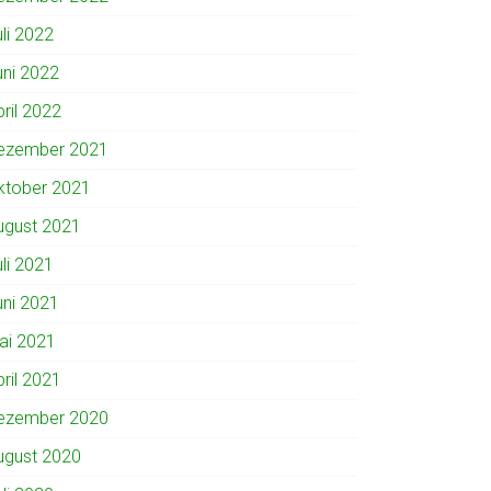
uli 2022
uni 2022
pril 2022
ezember 2021
ktober 2021
ugust 2021
uli 2021
uni 2021
ai 2021
pril 2021
ezember 2020
ugust 2020