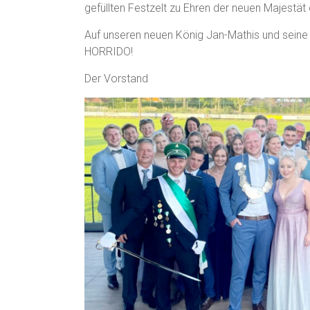
gefüllten Festzelt zu Ehren der neuen Majestät 
Auf unseren neuen König Jan-Mathis und seine 
HORRIDO!
Der Vorstand