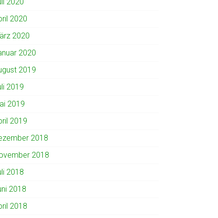
uli 2020
pril 2020
ärz 2020
anuar 2020
ugust 2019
uli 2019
ai 2019
pril 2019
ezember 2018
ovember 2018
uli 2018
uni 2018
pril 2018