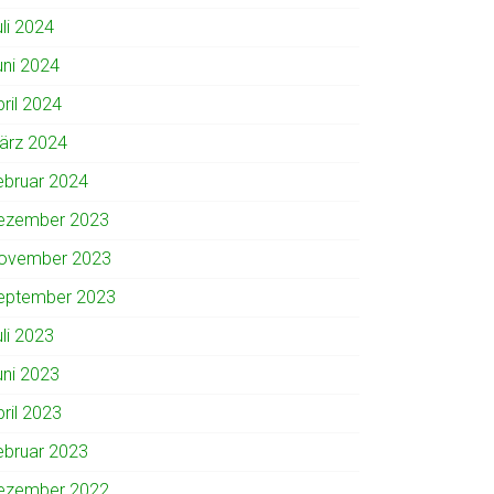
uli 2024
uni 2024
pril 2024
ärz 2024
ebruar 2024
ezember 2023
ovember 2023
eptember 2023
uli 2023
uni 2023
pril 2023
ebruar 2023
ezember 2022