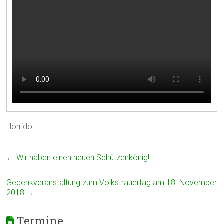
Horrido!
←
Wir haben einen neuen Schützenkönig!
Gedenkveranstaltung zum Volkstrauertag am 18. November
2018
→
Termine